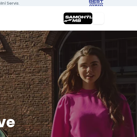
ní Servis.
nás
vé vozy
8)
ve