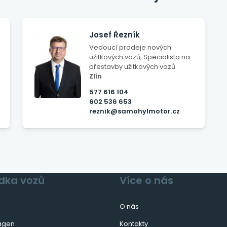
Josef Řezník
Vedoucí prodeje nových
užitkových vozů, Specialista na
přestavby užitkových vozů
Zlín
577 616 104
602 536 653
reznik@samohylmotor.cz
dka vozů
Více o nás
O nás
agen
Kontakty