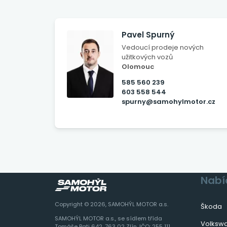
Pavel Spurný
Vedoucí prodeje nových
užitkových vozů
Olomouc
585 560 239
603 558 544
spurny@samohylmotor.cz
Nabí
Copyright © 2026, SAMOHÝL MOTOR a.s.
Škoda
SAMOHÝL MOTOR a.s., se sídlem třída
Volksw
Tomáše Bati 642, 763 02 Zlín, IČO: 255 111