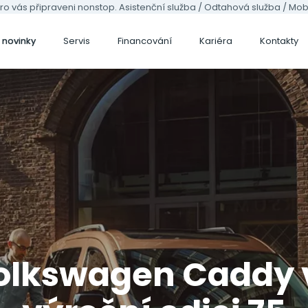
ro vás připraveni nonstop. Asistenční služba / Odtahová služba / Mobil
 novinky
Servis
Financování
Kariéra
Kontakty
ncování
Úvěr
Proč úvěr od 
Volkswagen užitko
ly (9)
Volkswagen
Prohlédnout modely (
Prohlédnout modely (13)
olkswagen Caddy 