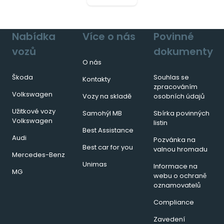
Nabídka
Více o nás
Povinné
vozů
dokumenty
O nás
Škoda
Souhlas se
Kontakty
zpracováním
Volkswagen
Vozy na skladě
osobních údajů
Užitkové vozy
Samohýl MB
Sbírka povinných
Volkswagen
listin
Best Assistance
Audi
Pozvánka na
Best car for you
valnou hromadu
Mercedes-Benz
Unimas
Informace na
MG
webu o ochraně
oznamovatelů
Compliance
Zavedení