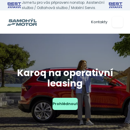
Jsme tu pro vás připraveni nonstop. Asistenční
služba / Odtahová služba / Mobilní Servis.
Kontakty
Karoq na operativní
leasing
Prohlédnout