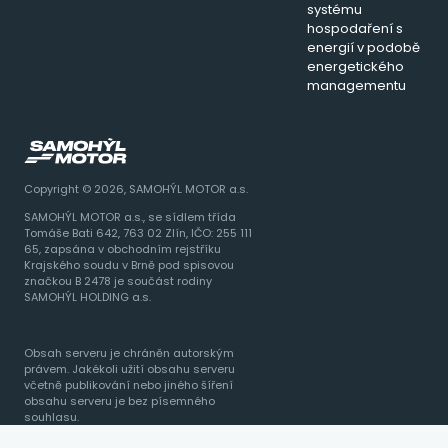
systému
hospodaření s
energií v podobě
energetického
managementu
Copyright © 2026, SAMOHÝL MOTOR a.s.
SAMOHÝL MOTOR a.s., se sídlem třída
Tomáše Bati 642, 763 02 Zlín, IČO: 255 111
65, zapsána v obchodním rejstříku
Krajského soudu v Brně pod spisovou
značkou B 2478 je součást rodiny
SAMOHÝL HOLDING a.s.
Obsah serveru je chráněn autorským
právem. Jakékoli užití obsahu serveru
včetně publikování nebo jiného šíření
obsahu serveru je bez písemného
souhlasu.