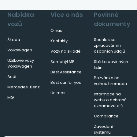
Nabídka
Více o nás
Povinné
vozů
dokumenty
O nás
Škoda
Souhlas se
Kontakty
zpracováním
Volkswagen
Vozy na skladě
osobních údajů
Užitkové vozy
Samohýl MB
Sbírka povinných
Volkswagen
listin
Best Assistance
Audi
Pozvánka na
Best car for you
valnou hromadu
Mercedes-Benz
Unimas
Informace na
MG
webu o ochraně
oznamovatelů
Compliance
Zavedení
systému