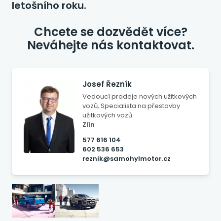
letošního roku.
Chcete se dozvědět více?
Neváhejte nás kontaktovat.
Josef Řezník
Vedoucí prodeje nových užitkových
vozů, Specialista na přestavby
užitkových vozů
Zlín
577 616 104
602 536 653
reznik@samohylmotor.cz