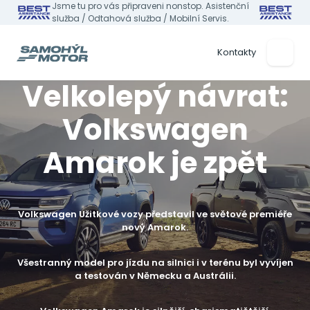
Jsme tu pro vás připraveni nonstop. Asistenční
služba / Odtahová služba / Mobilní Servis.
Kontakty
Velkolepý návrat:
Volkswagen
Amarok je zpět
Volkswagen Užitkové vozy představil ve světové premiéře
nový Amarok.
Všestranný model pro jízdu na silnici i v terénu byl vyvíjen
a testován v Německu a Austrálii.