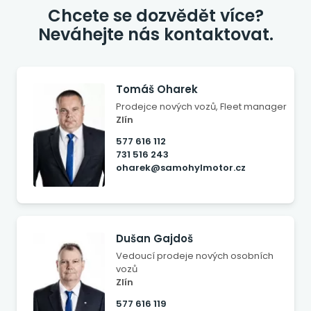
Chcete se dozvědět více?
Neváhejte nás kontaktovat.
Tomáš Oharek
Prodejce nových vozů, Fleet manager
Zlín
577 616 112
731 516 243
oharek@samohylmotor.cz
Dušan Gajdoš
Vedoucí prodeje nových osobních
vozů
Zlín
577 616 119