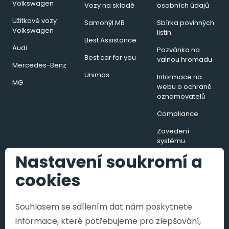
Volkswagen
Vozy na skladě
osobních údajů
Užitkové vozy
Samohýl MB
Sbírka povinných
Volkswagen
listin
Best Assistance
Audi
Pozvánka na
Best car for you
valnou hromadu
Mercedes-Benz
Unimas
Informace na
MG
webu o ochraně
oznamovatelů
Compliance
Zavedení
systému
hospodaření s
Nastavení soukromí a
energií v podobě
energetického
cookies
managementu
Souhlasem se sdílením dat nám poskytnete
informace, které potřebujeme pro zlepšování,