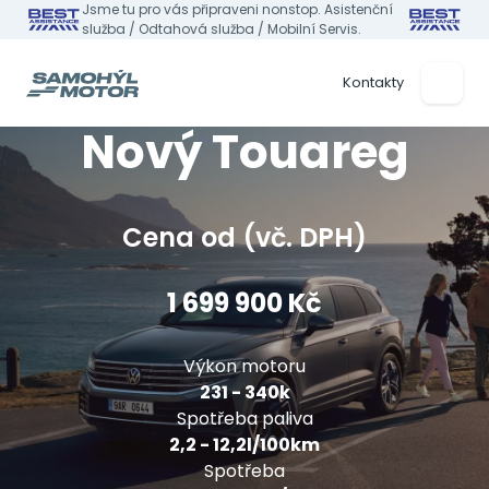
Jsme tu pro vás připraveni nonstop. Asistenční
služba / Odtahová služba / Mobilní Servis.
Kontakty
Nový Touareg
Cena od (vč. DPH)
1 699 900 Kč
Výkon motoru
231 - 340k
Spotřeba paliva
2,2 - 12,2l/100km
Spotřeba