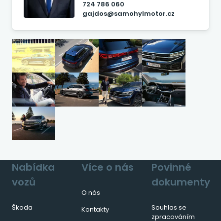
724 786 060
gajdos@samohylmotor.cz
Nabídka
Více o nás
Povinné
vozů
dokumenty
O nás
Škoda
Souhlas se
Kontakty
zpracováním