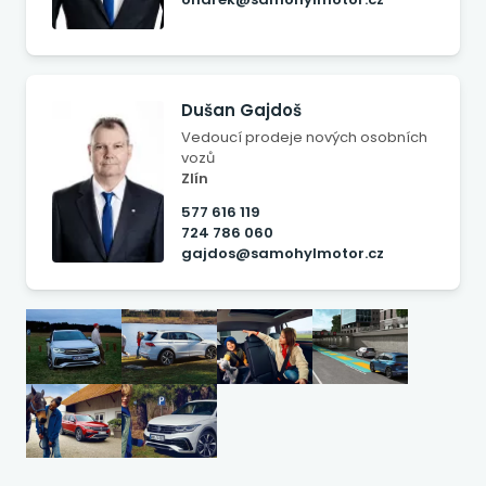
Dušan Gajdoš
Vedoucí prodeje nových osobních
vozů
Zlín
577 616 119
724 786 060
gajdos@samohylmotor.cz