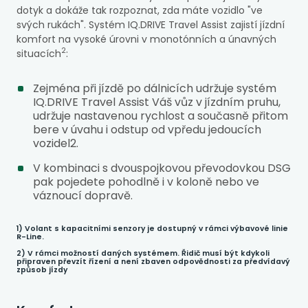
dotyk a dokáže tak rozpoznat, zda máte vozidlo "ve
svých rukách". Systém IQ.DRIVE Travel Assist zajistí jízdní
komfort na vysoké úrovni v monotónních a únavných
2
situacích
:
Zejména při jízdě po dálnicích udržuje systém
IQ.DRIVE Travel Assist Váš vůz v jízdním pruhu,
udržuje nastavenou rychlost a současně přitom
bere v úvahu i odstup od vpředu jedoucích
vozidel
2
.
V kombinaci s dvouspojkovou převodovkou DSG
pak pojedete pohodlně i v koloně nebo ve
váznoucí dopravě.
1) Volant s kapacitními senzory je dostupný v rámci výbavové linie
R-Line.
2) V rámci možností daných systémem. Řidič musí být kdykoli
připraven převzít řízení a není zbaven odpovědnosti za předvídavý
způsob jízdy