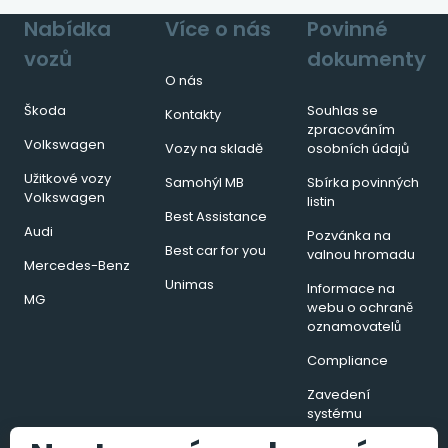
Nabídka
Více o nás
Povinné
vozů
dokumenty
O nás
Škoda
Souhlas se
Kontakty
zpracováním
Volkswagen
Vozy na skladě
osobních údajů
Užitkové vozy
Samohýl MB
Sbírka povinných
Volkswagen
listin
Best Assistance
Audi
Pozvánka na
Best car for you
valnou hromadu
Mercedes-Benz
Unimas
Informace na
MG
webu o ochraně
oznamovatelů
Compliance
Zavedení
systému
hospodaření s