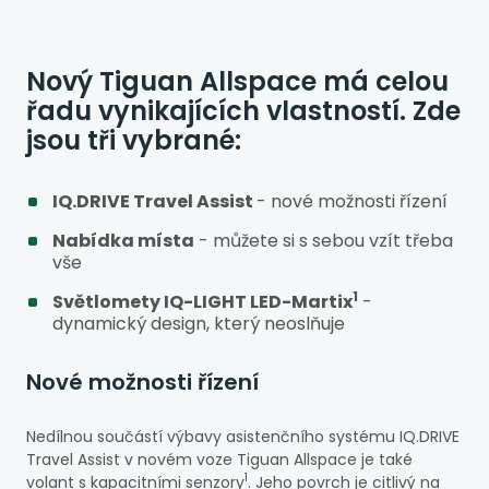
Nový Tiguan Allspace má celou
řadu vynikajících vlastností. Zde
jsou tři vybrané:
IQ.DRIVE Travel Assist
- nové možnosti řízení
Nabídka místa
- můžete si s sebou vzít třeba
vše
1
Světlomety IQ-LIGHT LED-Martix
-
dynamický design, který neoslňuje
Nové možnosti řízení
Nedílnou součástí výbavy asistenčního systému IQ.DRIVE
Travel Assist v novém voze Tiguan Allspace je také
1
volant s kapacitními senzory
. Jeho povrch je citlivý na