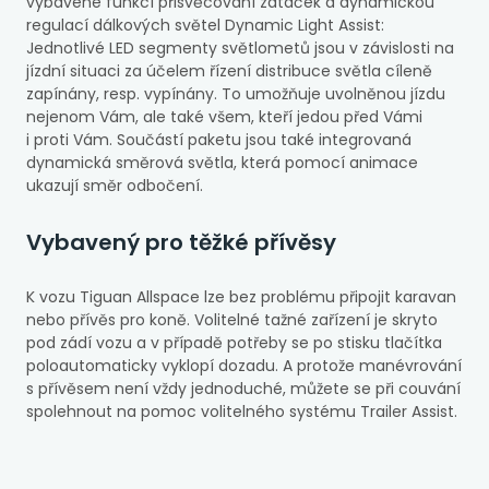
vybavené funkcí přisvěcování zatáček a dynamickou
regulací dálkových světel Dynamic Light Assist:
Jednotlivé LED segmenty světlometů jsou v závislosti na
jízdní situaci za účelem řízení distribuce světla cíleně
zapínány, resp. vypínány. To umožňuje uvolněnou jízdu
nejenom Vám, ale také všem, kteří jedou před Vámi
i proti Vám. Součástí paketu jsou také integrovaná
dynamická směrová světla, která pomocí animace
ukazují směr odbočení.
Vybavený pro těžké přívěsy
K vozu Tiguan Allspace lze bez problému připojit karavan
nebo přívěs pro koně. Volitelné tažné zařízení je skryto
pod zádí vozu a v případě potřeby se po stisku tlačítka
poloautomaticky vyklopí dozadu. A protože manévrování
s přívěsem není vždy jednoduché, můžete se při couvání
spolehnout na pomoc volitelného systému Trailer Assist.