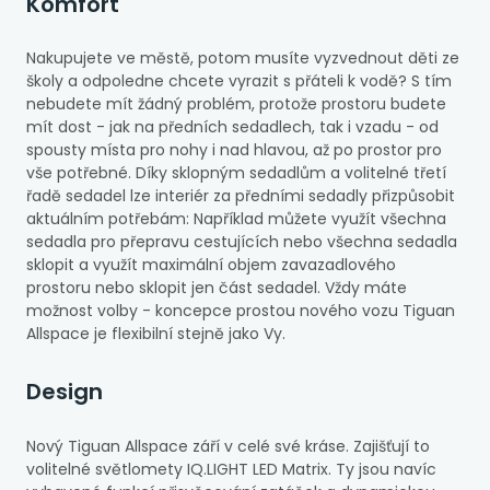
Komfort
Nakupujete ve městě, potom musíte vyzvednout děti ze
školy a odpoledne chcete vyrazit s přáteli k vodě? S tím
nebudete mít žádný problém, protože prostoru budete
mít dost - jak na předních sedadlech, tak i vzadu - od
spousty místa pro nohy i nad hlavou, až po prostor pro
vše potřebné. Díky sklopným sedadlům a volitelné třetí
řadě sedadel lze interiér za předními sedadly přizpůsobit
aktuálním potřebám: Například můžete využít všechna
sedadla pro přepravu cestujících nebo všechna sedadla
sklopit a využít maximální objem zavazadlového
prostoru nebo sklopit jen část sedadel. Vždy máte
možnost volby - koncepce prostou nového vozu Tiguan
Allspace je flexibilní stejně jako Vy.
Design
Nový Tiguan Allspace září v celé své kráse. Zajišťují to
volitelné světlomety IQ.LIGHT LED Matrix. Ty jsou navíc