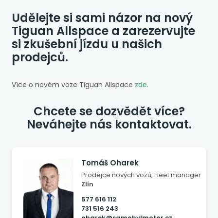
Udělejte si sami názor na nový
Tiguan Allspace a zarezervujte
si zkušební jízdu u našich
prodejců.
Více o novém voze Tiguan Allspace
zde
.
Chcete se dozvědět více?
Neváhejte nás kontaktovat.
Tomáš Oharek
Prodejce nových vozů, Fleet manager
Zlín
577 616 112
731 516 243
oharek@samohylmotor.cz