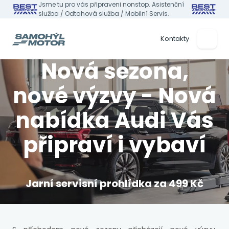
Jsme tu pro vás připraveni nonstop. Asistenční
služba / Odtahová služba / Mobilní Servis.
Kontakty
Nová sezona,
nové výzvy - Nová
nabídka Audi Vás
připraví i vybaví
Jarní servisní prohlídka za 499 Kč