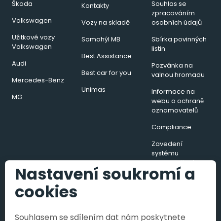
Škoda
Souhlas se
Kontakty
zpracováním
Volkswagen
Vozy na skladě
osobních údajů
Užitkové vozy
Samohýl MB
Sbírka povinných
Volkswagen
listin
Best Assistance
Audi
Pozvánka na
Best car for you
valnou hromadu
Mercedes-Benz
Unimas
Informace na
MG
webu o ochraně
oznamovatelů
Compliance
Zavedení
systému
hospodaření s
Nastavení soukromí a
energií v podobě
energetického
cookies
managementu
Souhlasem se sdílením dat nám poskytnete