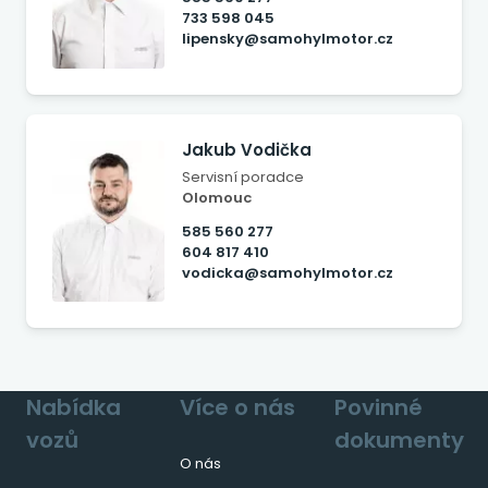
733 598 045
lipensky@samohylmotor.cz
Jakub Vodička
Servisní poradce
Olomouc
585 560 277
604 817 410
vodicka@samohylmotor.cz
Nabídka
Více o nás
Povinné
vozů
dokumenty
O nás