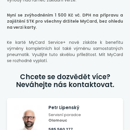
výhody nad rámec základní verze.
Nyní se zvýhodněním 1 500 Kč vč. DPH na přípravu a
zajištění STK pro všechny držitele MyCard, bez ohledu
na verzi karty.
Ke kartě MyCard Service+ nově získáte k benefitu
výměny kompletních kol také výměnu samostatných
pneumatik. Využijte tuto skvělou příležitost. Mít MyCard
se rozhodně vyplatí.
Chcete se dozvědět více?
Neváhejte nás kontaktovat.
Petr Lipenský
Servisní poradce
Olomouc
585 560 277