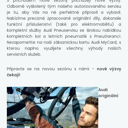
S příchodem nové sezony přicházejí nové výzvy.
Odborně vyškolený tým našeho autorizovaného servisu
je tu, aby Vás na ně perfektně připravil a vybavil.
Nabízíme precizně zpracované originální díly, dokonale
funkční příslušenství (také pro elektromobilitu) a
kompletní služby Audi Pneuservisu se širokou nabídkou
kompletních kol a letních pneumatik s PneuGarancí.
Nezapomeňte na naši zákaznickou kartu Audi MyCard, s
kterou naplno využijete všechny výhody našich
servisních služeb.
Připravte se na novou sezónu s námi -
nové výzvy
čekají!
Audi
originální