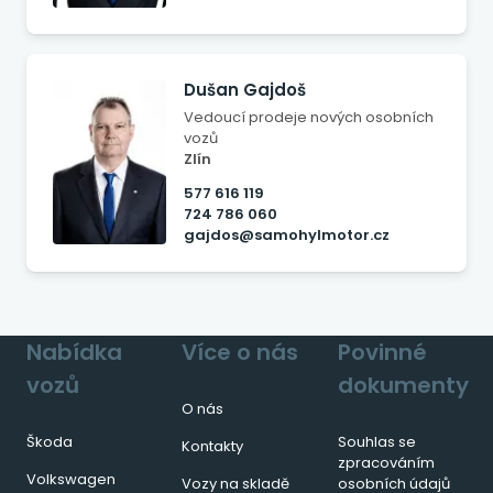
Dušan Gajdoš
Vedoucí prodeje nových osobních
vozů
Zlín
577 616 119
724 786 060
gajdos@samohylmotor.cz
Nabídka
Více o nás
Povinné
vozů
dokumenty
O nás
Škoda
Souhlas se
Kontakty
zpracováním
Volkswagen
Vozy na skladě
osobních údajů