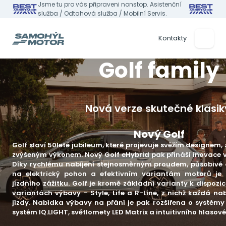
Jsme tu pro vás připraveni nonstop. Asistenční
služba / Odtahová služba / Mobilní Servis.
Kontakty
Golf family
Nová verze skutečné klasik
Nový Golf
Golf slaví 50leté jubileum, které projevuje svěžím designem
zvýšeným výkonem. Nový Golf eHybrid pak přináší inovace ve 
Díky rychlému nabíjení stejnosměrným proudem, působivé 
na elektrický pohon a efektivním variantám motorů je 
jízdního zážitku. Golf je kromě základní varianty k dispozic
variantách výbavy - Style, Life a R-Line, z nichž každá nab
jízdy. Nabídka výbavy na přání je pak rozšířena o systémy P
systém IQ.LIGHT, světlomety LED Matrix a intuitivního hlasové