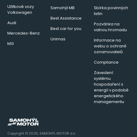
Užitkové vozy
Samohýl MB
Sbírka povinných
Volkswagen
listin
Best Assistance
Audi
Pozvánka na
Best car for you
valnou hromadu
Mercedes-Benz
Unimas
Informace na
MG
webu o ochraně
oznamovatelů
Compliance
Zavedení
systému
hospodaření s
energií v podobě
energetického
managementu
Copyright © 2026, SAMOHÝL MOTOR a.s.