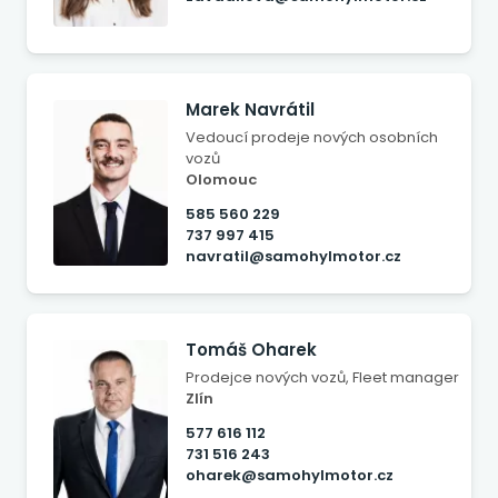
Marek Navrátil
Vedoucí prodeje nových osobních
vozů
Olomouc
585 560 229
737 997 415
navratil@samohylmotor.cz
Tomáš Oharek
Prodejce nových vozů, Fleet manager
Zlín
577 616 112
731 516 243
oharek@samohylmotor.cz