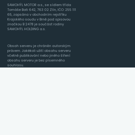
SAMOHÝL MOTOR a.s., se sídlem třída
Tomáše Bati 642, 763 02 Zlín, IČO: 255 111
65, zapsána v obchodním rejstříku
Krajského soudu v Brně pod spisovou
značkou B 2478 je součást rodiny
SAMOHÝL HOLDING a.s.
Obsah serveru je chráněn autorským
právem. Jakékoli užití obsahu serveru
včetně publikování nebo jiného šíření
obsahu serveru je bez písemného
souhlasu.