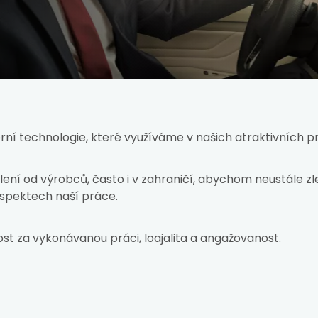
ní technologie, které využíváme v našich atraktivních 
ní od výrobců, často i v zahraničí, abychom neustále zle
aspektech naší práce.
méno a přijmení *
Vaše e-mail *
t za vykonávanou práci, loajalita a angažovanost.
aš telefon