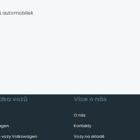
ů automobilek
deslat zprávu
sobní údaje odeslané tímto formulářem použijeme pouze ke zpracová
ašeho požadavku. Pokud se chcete dozvědět, jak přesně zacházíme s
ašimi osobními údaji, podívejte se na stránku
Ochrana osobních údajů
dka vozů
Více o nás
O nás
agen
Kontakty
é vozy Volkswagen
Vozy na skladě