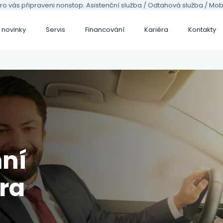
ro vás připraveni nonstop. Asistenční služba / Odtahová služba / Mobil
 novinky
Servis
Financování
Kariéra
Kontakty
ncování
Úvěr
Proč úvěr od 
Volkswagen užitko
ly (9)
Volkswagen
Prohlédnout modely (
Prohlédnout modely (13)
ní
ra