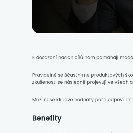
K dosažení našich cílů nám pomáhají moder
Pravidelně se účastníme produktových škole
zkušenosti se následně projevují ve všech 
J
Mezi naše klíčové hodnoty patří odpovědnos
Benefity
V