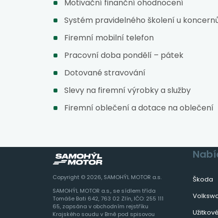
Motivační finanční ohodnocení
Systém pravidelného školení u koncern
O
Firemní mobilní telefon
O
Pracovní doba pondělí – pátek
V
V
Dotované stravování
Slevy na firemní výrobky a služby
Firemní oblečení a dotace na oblečení
Nabí
Copyright © 2026, SAMOHÝL MOTOR a.s.
Škoda
SAMOHÝL MOTOR a.s., se sídlem třída
Volksw
Tomáše Bati 642, 763 02 Zlín, IČO: 255 111
65, zapsána v obchodním rejstříku
Užitkov
Krajského soudu v Brně pod spisovou