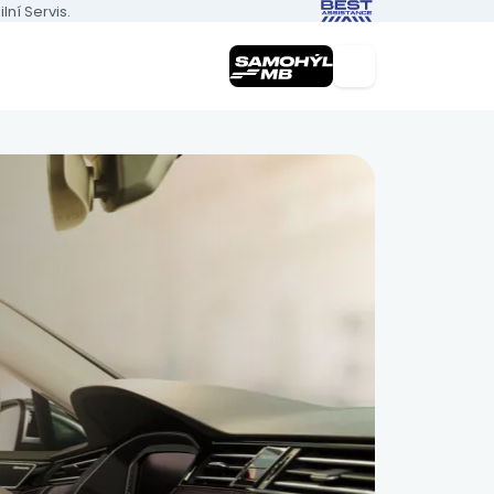
ní Servis.
nás
vé vozy
8)