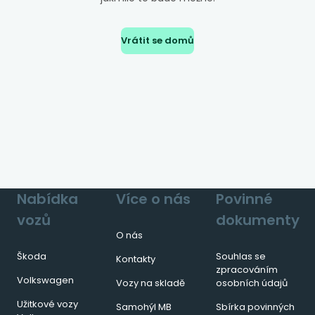
Vrátit se domů
Nabídka
Více o nás
Povinné
vozů
dokumenty
O nás
Škoda
Souhlas se
Kontakty
zpracováním
Volkswagen
Vozy na skladě
osobních údajů
Užitkové vozy
Samohýl MB
Sbírka povinných