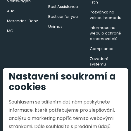
Volkswagen
listin
Best Assistance
Audi
Pozvánka na
Best car for you
valnou hromadu
Mercedes-Benz
Unimas
Informace na
MG
webu o ochraně
oznamovatelů
Compliance
Zavedení
systému
hospodaření s
Nastavení soukromí a
energií v podobě
energetického
cookies
managementu
Souhlasem se sdílením dat nám poskytnete
informace, které potřebujeme pro zlepšování,
Copyright © 2026, SAMOHÝL MOTOR a.s.
analýzu a marketing napříč těmito webovými
SAMOHÝL MOTOR a.s., se sídlem třída
stránkami. Dále souhlasíte s předáním údajů
Tomáše Bati 642, 763 02 Zlín, IČO: 255 111