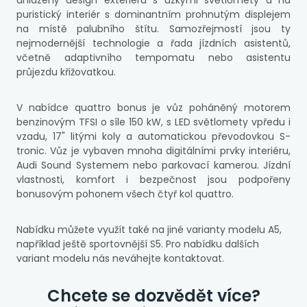
uhlazený design exteriéru s úzkými světlomety a na
puristický interiér s dominantním prohnutým displejem
na místě palubního štítu. Samozřejmostí jsou ty
nejmodernější technologie a řada jízdních asistentů,
včetně adaptivního tempomatu nebo asistentu
průjezdu křižovatkou.
V nabídce quattro bonus je vůz poháněný motorem
benzinovým TFSI o síle 150 kW, s LED světlomety vpředu i
vzadu, 17" litými koly a automatickou převodovkou S-
tronic. Vůz je vybaven mnoha digitálními prvky interiéru,
Audi Sound Systemem nebo parkovací kamerou. Jízdní
vlastnosti, komfort i bezpečnost jsou podpořeny
bonusovým pohonem všech čtyř kol quattro.
Nabídku můžete využít také na jiné varianty modelu A5,
například ještě sportovnější S5. Pro nabídku dalších
variant modelu nás neváhejte kontaktovat.
Chcete se dozvědět více?