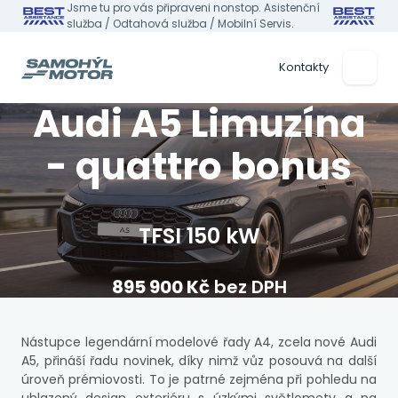
Jsme tu pro vás připraveni nonstop. Asistenční
služba / Odtahová služba / Mobilní Servis.
Kontakty
Audi A5 Limuzína
- quattro bonus
TFSI 150 kW
895 900 Kč
bez DPH
Nástupce legendární modelové řady A4, zcela nové Audi
A5, přináší řadu novinek, díky nimž vůz posouvá na další
úroveň prémiovosti. To je patrné zejména při pohledu na