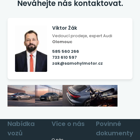
Neváhejte nás kontaktovat.
Viktor Žák
Vedoucí prodeje, expert Audi
Olomouc
585 560 266
733 610 597
zak@samohylmotor.cz
Nabídka
Více o nás
Povinné
vozů
dokumenty
O nás