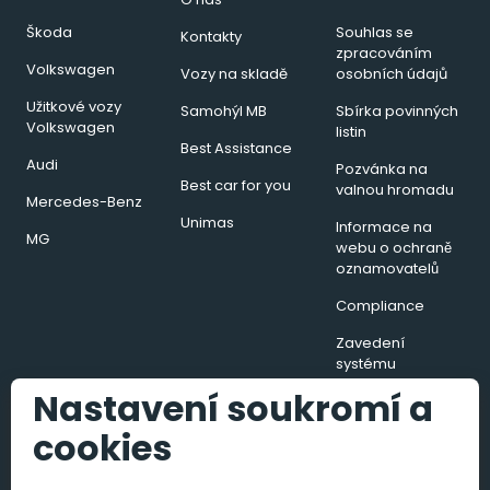
Škoda
Souhlas se
Kontakty
zpracováním
Volkswagen
Vozy na skladě
osobních údajů
Užitkové vozy
Samohýl MB
Sbírka povinných
Volkswagen
listin
Best Assistance
Audi
Pozvánka na
Best car for you
valnou hromadu
Mercedes-Benz
Unimas
Informace na
MG
webu o ochraně
oznamovatelů
Compliance
Zavedení
systému
hospodaření s
Nastavení soukromí a
energií v podobě
energetického
cookies
managementu