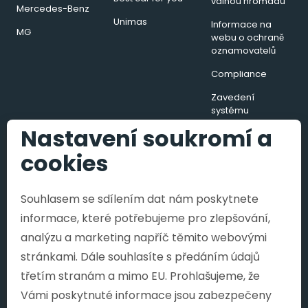
valnou hromadu
Mercedes-Benz
Unimas
Informace na
MG
webu o ochraně
oznamovatelů
Compliance
Zavedení
systému
hospodaření s
Nastavení soukromí a
energií v podobě
energetického
cookies
managementu
Souhlasem se sdílením dat nám poskytnete
informace, které potřebujeme pro zlepšování,
Copyright © 2026, SAMOHÝL MOTOR a.s.
analýzu a marketing napříč těmito webovými
SAMOHÝL MOTOR a.s., se sídlem třída
stránkami. Dále souhlasíte s předáním údajů
Tomáše Bati 642, 763 02 Zlín, IČO: 255 111
třetím stranám a mimo EU. Prohlašujeme, že
65, zapsána v obchodním rejstříku
Krajského soudu v Brně pod spisovou
Vámi poskytnuté informace jsou zabezpečeny
značkou B 2478 je součást rodiny
SAMOHÝL HOLDING a.s.