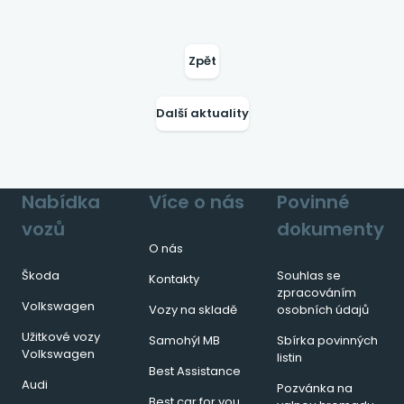
Zpět
Další aktuality
Nabídka
Více o nás
Povinné
vozů
dokumenty
O nás
Škoda
Souhlas se
Kontakty
zpracováním
Volkswagen
Vozy na skladě
osobních údajů
Užitkové vozy
Samohýl MB
Sbírka povinných
Volkswagen
listin
Best Assistance
Audi
Pozvánka na
Best car for you